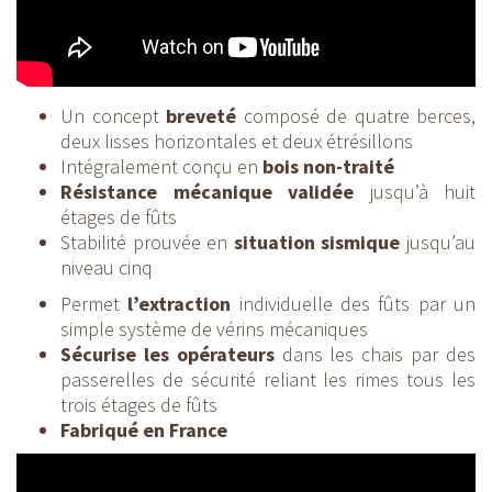
Un concept
breveté
composé de quatre berces,
deux lisses horizontales et deux étrésillons
Intégralement conçu en
bois non-traité
Résistance mécanique validée
jusqu’à huit
étages de fûts
Stabilité prouvée en
situation sismique
jusqu’au
niveau cinq
Permet
l’extraction
individuelle des fûts par un
simple système de vérins mécaniques
Sécurise les opérateurs
dans les chais par des
passerelles de sécurité reliant les rimes tous les
trois étages de fûts
Fabriqué en France