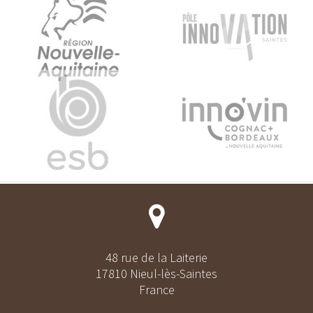
48 rue de la Laiterie
17810 Nieul-lès-Saintes
France