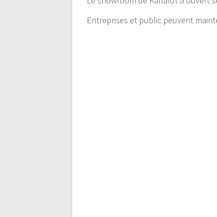
Le showroom de Kallafut a ouvert se
Entreprises et public peuvent mainte