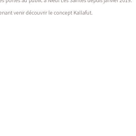
s portes au public à Nieul Les Saintes depuis janvier 2019.
nant venir découvrir le concept Kallafut.