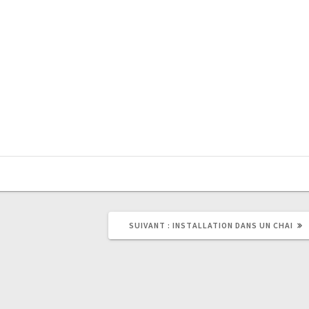
ARTICLE
SUIVANT :
INSTALLATION DANS UN CHAI
SUIVANT
: