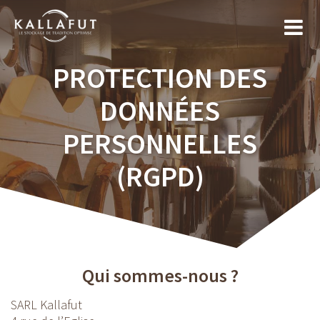
Skip
to
content
PROTECTION DES
DONNÉES
PERSONNELLES
(RGPD)
Qui sommes-nous ?
SARL Kallafut