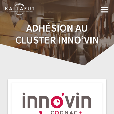
Skip
to
content
ADHÉSION AU
CLUSTER INNO’VIN
Navigation
de
l’article